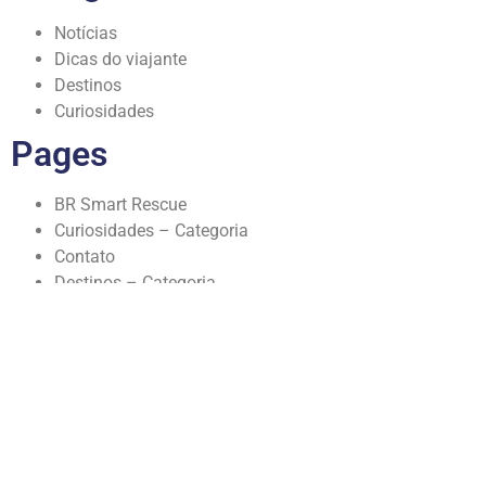
Notícias
Dicas do viajante
Destinos
Curiosidades
Pages
BR Smart Rescue
Curiosidades – Categoria
Contato
Destinos – Categoria
Dicas de viagem – Categoria
BR Smart Rates
Notícias – Categoria
Notícias
Sobre
My account
Home