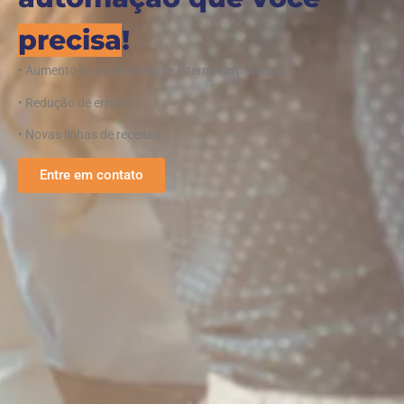
precisa
!
• Aumento da produtividade interna no processo
• Redução de erros
• Novas linhas de receitas
Entre em contato